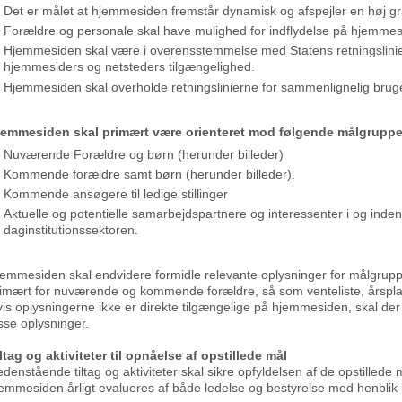
Det er målet at hjemmesiden fremstår dynamisk og afspejler en høj gra
Forældre og personale skal have mulighed for indflydelse på hjemmes
Hjemmesiden skal være i overensstemmelse med Statens retningslinier 
hjemmesiders og netsteders tilgængelighed.
Hjemmesiden skal overholde retningslinierne for sammenlignelig bruge
jemmesiden skal primært være orienteret mod følgende målgruppe
Nuværende Forældre og børn (herunder billeder)
Kommende forældre samt børn (herunder billeder).
Kommende ansøgere til ledige stillinger
Aktuelle og potentielle samarbejdspartnere og interessenter i og inden
daginstitutionssektoren.
emmesiden skal endvidere formidle relevante oplysninger for målgrup
imært for nuværende og kommende forældre, så som venteliste, årsplan
is oplysningerne ikke er direkte tilgængelige på hjemmesiden, skal der o
sse oplysninger.
ltag og aktiviteter til opnåelse af opstillede mål
denstående tiltag og aktiviteter skal sikre opfyldelsen af de opstillede 
emmesiden årligt evalueres af både ledelse og bestyrelse med henblik 