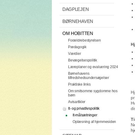
DAGPLEJEN
BØRNEHAVEN
OM HOBITTEN
Forældrebestyrelsen
H
Pædagogik
Værdier
Bevægelsespolitik
Læreplaner og evaluering 2024
Børnehavens
tilfredshedsundersøgelser
Praktiske links
Om smitsomme sygdomme hos
Hj
børn
pr
Avisartikler
Hv
di
It- og privatlivspolitik
It-målsætninger
Ti
Oplæsning af hjemmesiden
Ne
hj