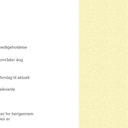
vedligeholdelse
 områder dog
slag til aktuelt
relevante
cer for herigennem
den er