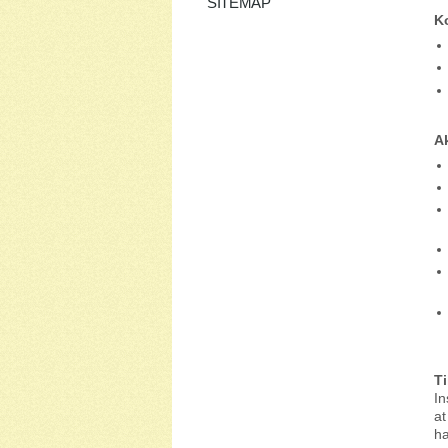
SITEMAP
K
Ak
T
In
at
ha