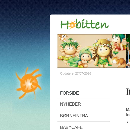
Opdateret 27/07-2026
I
FORSIDE
NYHEDER
M
In
BØRNEINTRA
BABYCAFE