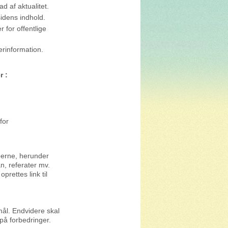
d af aktualitet.
idens indhold.
for offentlige
rinformation.
r :
for
perne, herunder
, referater mv.
prettes link til
mål. Endvidere skal
på forbedringer.