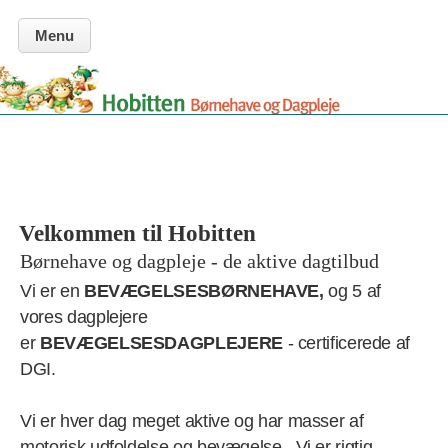
Menu
Velkommen til Hobitten
Børnehave og dagpleje - de aktive dagtilbud
Vi er en
BEVÆGELSESBØRNEHAVE,
og 5 af
vores dagplejere
er
BEVÆGELSESDAGPLEJERE
- certificerede af
DGI.
Vi er hver dag meget aktive og har masser af
motorisk udfoldelse og bevægelse . Vi er rigtig