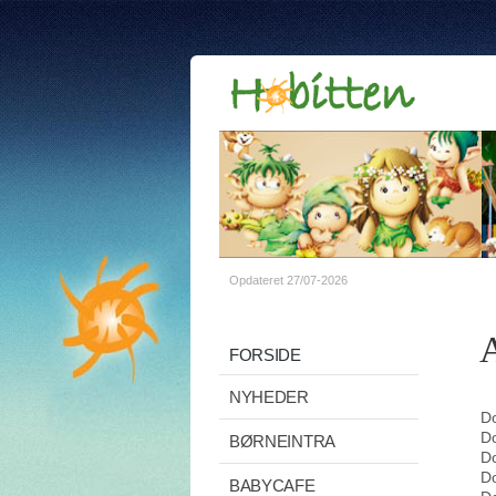
Opdateret 27/07-2026
A
FORSIDE
NYHEDER
Do
Do
BØRNEINTRA
Do
Do
BABYCAFE