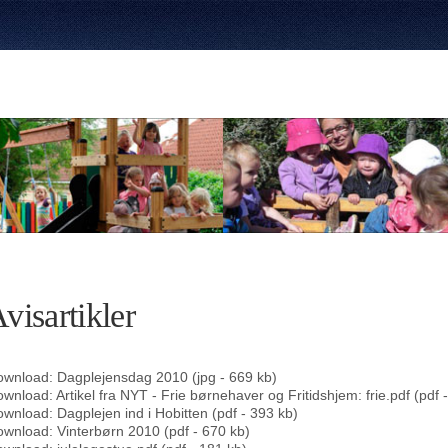
visartikler
wnload: Dagplejensdag 2010 (jpg - 669 kb)
wnload: Artikel fra NYT - Frie børnehaver og Fritidshjem: frie.pdf (pdf 
wnload: Dagplejen ind i Hobitten (pdf - 393 kb)
wnload: Vinterbørn 2010 (pdf - 670 kb)