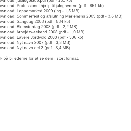
wnload: julelegestue.pdf (pdf - 181 kb)
wnload: Professionel hjælp til julegaverne (pdf - 851 kb)
wnload: Loppemarked 2009 (jpg - 1,5 MB)
wnload: Sommerfest og afslutning Mariehøns 2009 (pdf - 3,6 MB)
wnload: Sangdag 2008 (pdf - 584 kb)
wnload: Blomsterdag 2008 (pdf - 2,2 MB)
wnload: Arbejdsweekend 2008 (pdf - 1,0 MB)
wnload: Lavere Jordvold 2008 (pdf - 336 kb)
wnload: Nyt navn 2007 (pdf - 3,3 MB)
wnload: Nyt navn del 2 (pdf - 3,4 MB)
ik på billederne for at se dem i stort format.