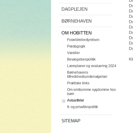
Do
Do
DAGPLEJEN
Do
Do
BØRNEHAVEN
Do
Do
Do
OM HOBITTEN
Do
Forældrebestyrelsen
Do
Pædagogik
Do
Værdier
Kl
Bevægelsespolitik
Læreplaner og evaluering 2024
Børnehavens
tilfredshedsundersøgelser
Praktiske links
Om smitsomme sygdomme hos
børn
Avisartikler
It- og privatlivspolitik
SITEMAP