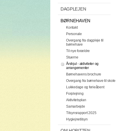
DAGPLEJEN
BØRNEHAVEN
Kontakt
Personale
Overgang fra dagpleje til
børnehave
Til nye forældre
Stuerne
Årshjul - aktiviteter og
arrangementer
Børnehavens brochure
Overgang fra børnehave til skole
Lukkedage og ferieåbent
Forplejning
Aktivitetsplan
Samarbejde
Tilsynsrapport 2025
Hygiejnetilsyn
OM HOBITTEN